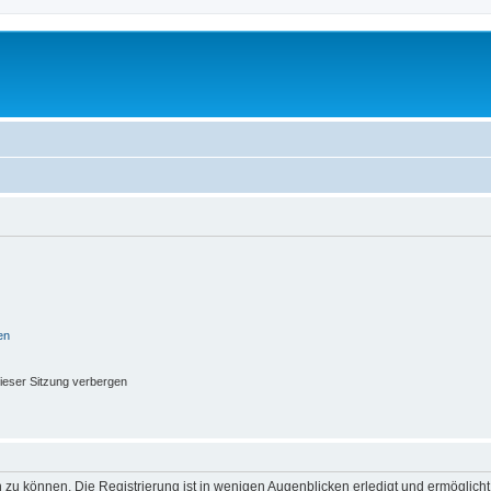
en
ieser Sitzung verbergen
 zu können. Die Registrierung ist in wenigen Augenblicken erledigt und ermöglicht