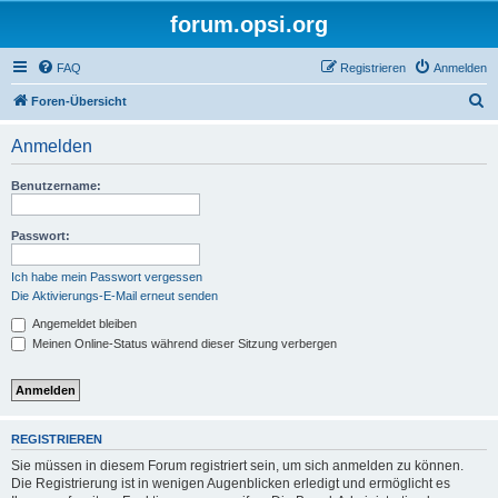
forum.opsi.org
FAQ
Registrieren
Anmelden
S
Foren-Übersicht
u
Anmelden
c
h
Benutzername:
e
Passwort:
Ich habe mein Passwort vergessen
Die Aktivierungs-E-Mail erneut senden
Angemeldet bleiben
Meinen Online-Status während dieser Sitzung verbergen
REGISTRIEREN
Sie müssen in diesem Forum registriert sein, um sich anmelden zu können.
Die Registrierung ist in wenigen Augenblicken erledigt und ermöglicht es