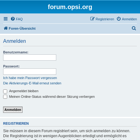
forum.opsi.org
FAQ
Registrieren
Anmelden
S
Foren-Übersicht
u
Anmelden
c
h
Benutzername:
e
Passwort:
Ich habe mein Passwort vergessen
Die Aktivierungs-E-Mail erneut senden
Angemeldet bleiben
Meinen Online-Status während dieser Sitzung verbergen
REGISTRIEREN
Sie müssen in diesem Forum registriert sein, um sich anmelden zu können.
Die Registrierung ist in wenigen Augenblicken erledigt und ermöglicht es