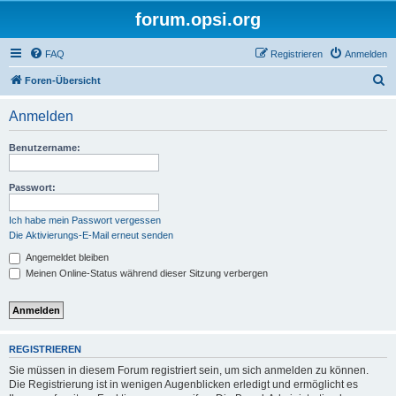
forum.opsi.org
FAQ
Registrieren
Anmelden
S
Foren-Übersicht
u
Anmelden
c
h
Benutzername:
e
Passwort:
Ich habe mein Passwort vergessen
Die Aktivierungs-E-Mail erneut senden
Angemeldet bleiben
Meinen Online-Status während dieser Sitzung verbergen
REGISTRIEREN
Sie müssen in diesem Forum registriert sein, um sich anmelden zu können.
Die Registrierung ist in wenigen Augenblicken erledigt und ermöglicht es