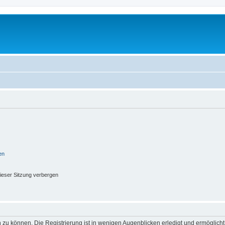
en
ieser Sitzung verbergen
 zu können. Die Registrierung ist in wenigen Augenblicken erledigt und ermöglicht