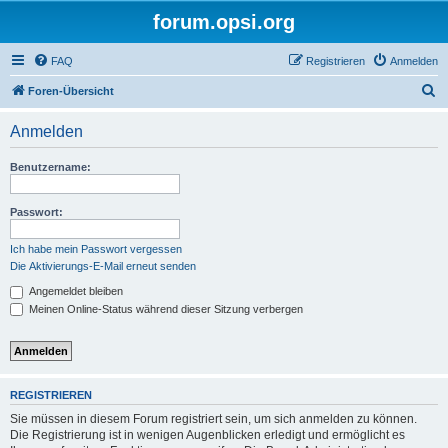
forum.opsi.org
FAQ
Registrieren
Anmelden
S
Foren-Übersicht
u
Anmelden
c
h
Benutzername:
e
Passwort:
Ich habe mein Passwort vergessen
Die Aktivierungs-E-Mail erneut senden
Angemeldet bleiben
Meinen Online-Status während dieser Sitzung verbergen
REGISTRIEREN
Sie müssen in diesem Forum registriert sein, um sich anmelden zu können.
Die Registrierung ist in wenigen Augenblicken erledigt und ermöglicht es