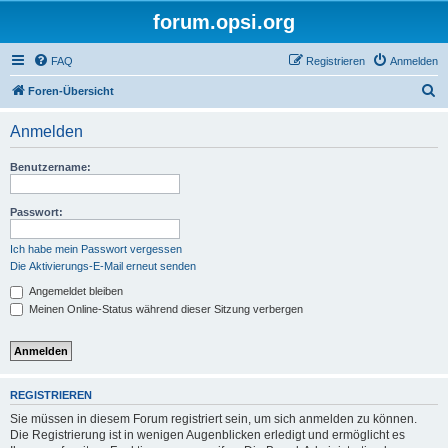
forum.opsi.org
FAQ
Registrieren
Anmelden
S
Foren-Übersicht
u
Anmelden
c
h
Benutzername:
e
Passwort:
Ich habe mein Passwort vergessen
Die Aktivierungs-E-Mail erneut senden
Angemeldet bleiben
Meinen Online-Status während dieser Sitzung verbergen
REGISTRIEREN
Sie müssen in diesem Forum registriert sein, um sich anmelden zu können.
Die Registrierung ist in wenigen Augenblicken erledigt und ermöglicht es