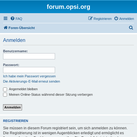
forum.opsi.org
FAQ
Registrieren
Anmelden
S
Foren-Übersicht
u
Anmelden
c
h
Benutzername:
e
Passwort:
Ich habe mein Passwort vergessen
Die Aktivierungs-E-Mail erneut senden
Angemeldet bleiben
Meinen Online-Status während dieser Sitzung verbergen
REGISTRIEREN
Sie müssen in diesem Forum registriert sein, um sich anmelden zu können.
Die Registrierung ist in wenigen Augenblicken erledigt und ermöglicht es