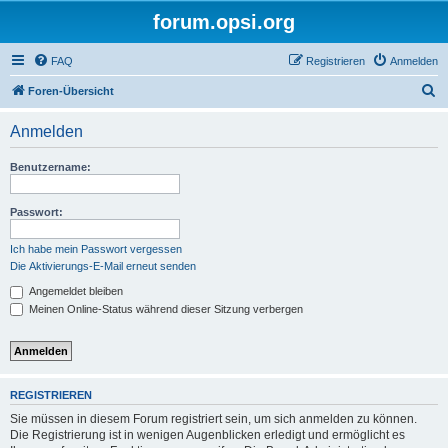
forum.opsi.org
FAQ
Registrieren
Anmelden
S
Foren-Übersicht
u
Anmelden
c
h
Benutzername:
e
Passwort:
Ich habe mein Passwort vergessen
Die Aktivierungs-E-Mail erneut senden
Angemeldet bleiben
Meinen Online-Status während dieser Sitzung verbergen
REGISTRIEREN
Sie müssen in diesem Forum registriert sein, um sich anmelden zu können.
Die Registrierung ist in wenigen Augenblicken erledigt und ermöglicht es