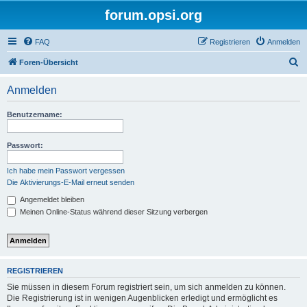
forum.opsi.org
FAQ
Registrieren
Anmelden
S
Foren-Übersicht
u
Anmelden
c
h
Benutzername:
e
Passwort:
Ich habe mein Passwort vergessen
Die Aktivierungs-E-Mail erneut senden
Angemeldet bleiben
Meinen Online-Status während dieser Sitzung verbergen
REGISTRIEREN
Sie müssen in diesem Forum registriert sein, um sich anmelden zu können.
Die Registrierung ist in wenigen Augenblicken erledigt und ermöglicht es