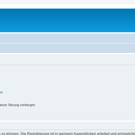
en
ieser Sitzung verbergen
 zu können. Die Registrierung ist in wenigen Augenblicken erledigt und ermöglicht