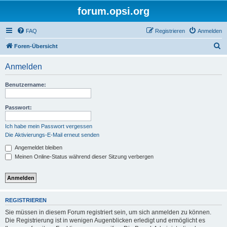
forum.opsi.org
FAQ
Registrieren
Anmelden
S
Foren-Übersicht
u
Anmelden
c
h
Benutzername:
e
Passwort:
Ich habe mein Passwort vergessen
Die Aktivierungs-E-Mail erneut senden
Angemeldet bleiben
Meinen Online-Status während dieser Sitzung verbergen
REGISTRIEREN
Sie müssen in diesem Forum registriert sein, um sich anmelden zu können.
Die Registrierung ist in wenigen Augenblicken erledigt und ermöglicht es