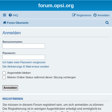
forum.opsi.org
FAQ
Registrieren
Anmelden
S
Foren-Übersicht
u
Anmelden
c
h
Benutzername:
e
Passwort:
Ich habe mein Passwort vergessen
Die Aktivierungs-E-Mail erneut senden
Angemeldet bleiben
Meinen Online-Status während dieser Sitzung verbergen
REGISTRIEREN
Sie müssen in diesem Forum registriert sein, um sich anmelden zu können.
Die Registrierung ist in wenigen Augenblicken erledigt und ermöglicht es