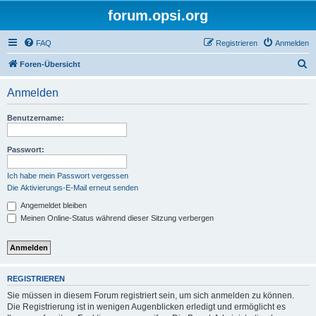
forum.opsi.org
FAQ
Registrieren
Anmelden
S
Foren-Übersicht
u
Anmelden
c
h
Benutzername:
e
Passwort:
Ich habe mein Passwort vergessen
Die Aktivierungs-E-Mail erneut senden
Angemeldet bleiben
Meinen Online-Status während dieser Sitzung verbergen
REGISTRIEREN
Sie müssen in diesem Forum registriert sein, um sich anmelden zu können.
Die Registrierung ist in wenigen Augenblicken erledigt und ermöglicht es