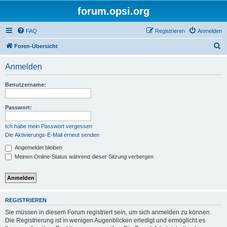
forum.opsi.org
FAQ
Registrieren
Anmelden
S
Foren-Übersicht
u
Anmelden
c
h
Benutzername:
e
Passwort:
Ich habe mein Passwort vergessen
Die Aktivierungs-E-Mail erneut senden
Angemeldet bleiben
Meinen Online-Status während dieser Sitzung verbergen
REGISTRIEREN
Sie müssen in diesem Forum registriert sein, um sich anmelden zu können.
Die Registrierung ist in wenigen Augenblicken erledigt und ermöglicht es