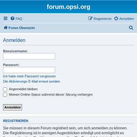
forum.opsi.org
FAQ
Registrieren
Anmelden
S
Foren-Übersicht
u
Anmelden
c
h
Benutzername:
e
Passwort:
Ich habe mein Passwort vergessen
Die Aktivierungs-E-Mail erneut senden
Angemeldet bleiben
Meinen Online-Status während dieser Sitzung verbergen
REGISTRIEREN
Sie müssen in diesem Forum registriert sein, um sich anmelden zu können.
Die Registrierung ist in wenigen Augenblicken erledigt und ermöglicht es