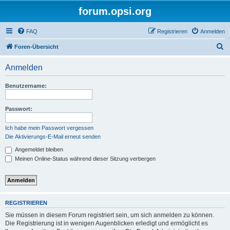
forum.opsi.org
FAQ
Registrieren
Anmelden
S
Foren-Übersicht
u
Anmelden
c
h
Benutzername:
e
Passwort:
Ich habe mein Passwort vergessen
Die Aktivierungs-E-Mail erneut senden
Angemeldet bleiben
Meinen Online-Status während dieser Sitzung verbergen
REGISTRIEREN
Sie müssen in diesem Forum registriert sein, um sich anmelden zu können.
Die Registrierung ist in wenigen Augenblicken erledigt und ermöglicht es