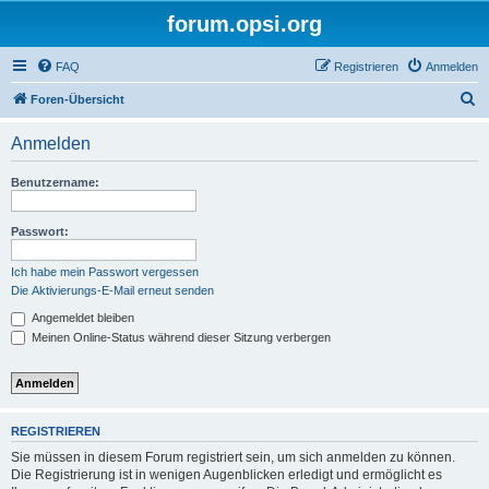
forum.opsi.org
FAQ
Registrieren
Anmelden
S
Foren-Übersicht
u
Anmelden
c
h
Benutzername:
e
Passwort:
Ich habe mein Passwort vergessen
Die Aktivierungs-E-Mail erneut senden
Angemeldet bleiben
Meinen Online-Status während dieser Sitzung verbergen
REGISTRIEREN
Sie müssen in diesem Forum registriert sein, um sich anmelden zu können.
Die Registrierung ist in wenigen Augenblicken erledigt und ermöglicht es