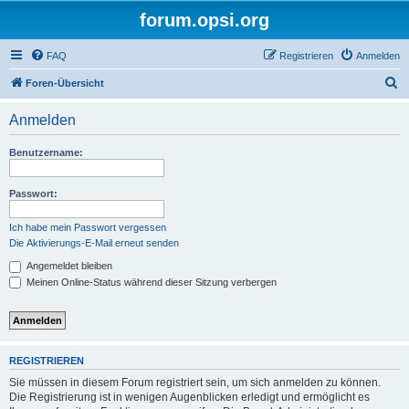
forum.opsi.org
FAQ
Registrieren
Anmelden
S
Foren-Übersicht
u
Anmelden
c
h
Benutzername:
e
Passwort:
Ich habe mein Passwort vergessen
Die Aktivierungs-E-Mail erneut senden
Angemeldet bleiben
Meinen Online-Status während dieser Sitzung verbergen
REGISTRIEREN
Sie müssen in diesem Forum registriert sein, um sich anmelden zu können.
Die Registrierung ist in wenigen Augenblicken erledigt und ermöglicht es