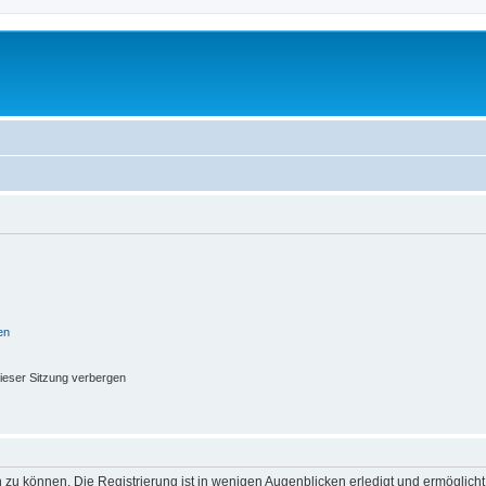
en
ieser Sitzung verbergen
 zu können. Die Registrierung ist in wenigen Augenblicken erledigt und ermöglicht