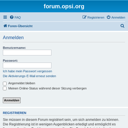
forum.opsi.org
FAQ
Registrieren
Anmelden
S
Foren-Übersicht
u
Anmelden
c
h
Benutzername:
e
Passwort:
Ich habe mein Passwort vergessen
Die Aktivierungs-E-Mail erneut senden
Angemeldet bleiben
Meinen Online-Status während dieser Sitzung verbergen
REGISTRIEREN
Sie müssen in diesem Forum registriert sein, um sich anmelden zu können.
Die Registrierung ist in wenigen Augenblicken erledigt und ermöglicht es