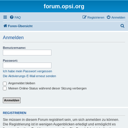
forum.opsi.org
FAQ
Registrieren
Anmelden
S
Foren-Übersicht
u
Anmelden
c
h
Benutzername:
e
Passwort:
Ich habe mein Passwort vergessen
Die Aktivierungs-E-Mail erneut senden
Angemeldet bleiben
Meinen Online-Status während dieser Sitzung verbergen
REGISTRIEREN
Sie müssen in diesem Forum registriert sein, um sich anmelden zu können.
Die Registrierung ist in wenigen Augenblicken erledigt und ermöglicht es