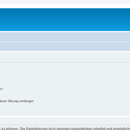
en
ieser Sitzung verbergen
 zu können. Die Registrierung ist in wenigen Augenblicken erledigt und ermöglicht