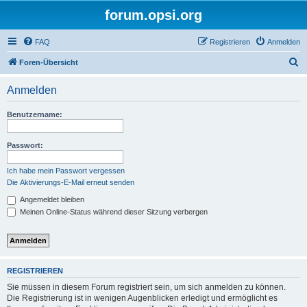
forum.opsi.org
FAQ
Registrieren
Anmelden
S
Foren-Übersicht
u
Anmelden
c
h
Benutzername:
e
Passwort:
Ich habe mein Passwort vergessen
Die Aktivierungs-E-Mail erneut senden
Angemeldet bleiben
Meinen Online-Status während dieser Sitzung verbergen
REGISTRIEREN
Sie müssen in diesem Forum registriert sein, um sich anmelden zu können.
Die Registrierung ist in wenigen Augenblicken erledigt und ermöglicht es