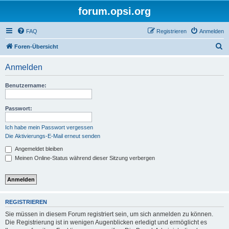
forum.opsi.org
FAQ
Registrieren
Anmelden
S
Foren-Übersicht
u
Anmelden
c
h
Benutzername:
e
Passwort:
Ich habe mein Passwort vergessen
Die Aktivierungs-E-Mail erneut senden
Angemeldet bleiben
Meinen Online-Status während dieser Sitzung verbergen
REGISTRIEREN
Sie müssen in diesem Forum registriert sein, um sich anmelden zu können.
Die Registrierung ist in wenigen Augenblicken erledigt und ermöglicht es