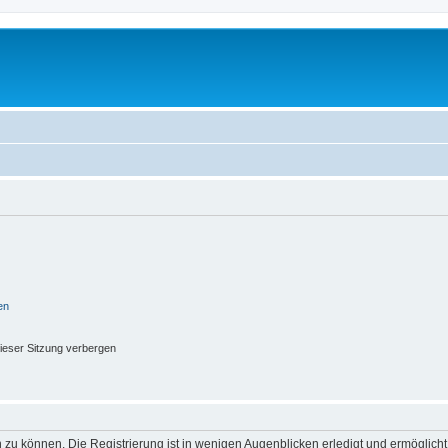
en
ieser Sitzung verbergen
 zu können. Die Registrierung ist in wenigen Augenblicken erledigt und ermöglicht