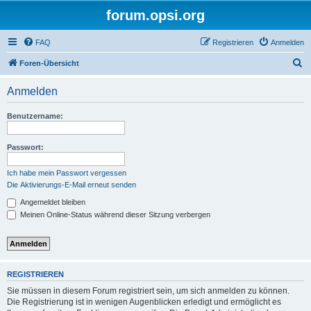
forum.opsi.org
FAQ
Registrieren
Anmelden
S
Foren-Übersicht
u
Anmelden
c
h
Benutzername:
e
Passwort:
Ich habe mein Passwort vergessen
Die Aktivierungs-E-Mail erneut senden
Angemeldet bleiben
Meinen Online-Status während dieser Sitzung verbergen
REGISTRIEREN
Sie müssen in diesem Forum registriert sein, um sich anmelden zu können.
Die Registrierung ist in wenigen Augenblicken erledigt und ermöglicht es