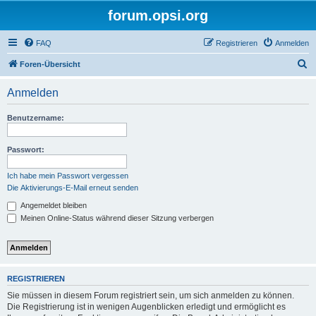
forum.opsi.org
FAQ
Registrieren
Anmelden
S
Foren-Übersicht
u
Anmelden
c
h
Benutzername:
e
Passwort:
Ich habe mein Passwort vergessen
Die Aktivierungs-E-Mail erneut senden
Angemeldet bleiben
Meinen Online-Status während dieser Sitzung verbergen
REGISTRIEREN
Sie müssen in diesem Forum registriert sein, um sich anmelden zu können.
Die Registrierung ist in wenigen Augenblicken erledigt und ermöglicht es