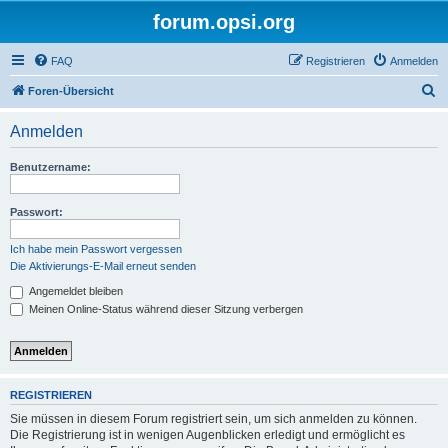
forum.opsi.org
FAQ
Registrieren
Anmelden
S
Foren-Übersicht
u
Anmelden
c
h
Benutzername:
e
Passwort:
Ich habe mein Passwort vergessen
Die Aktivierungs-E-Mail erneut senden
Angemeldet bleiben
Meinen Online-Status während dieser Sitzung verbergen
REGISTRIEREN
Sie müssen in diesem Forum registriert sein, um sich anmelden zu können.
Die Registrierung ist in wenigen Augenblicken erledigt und ermöglicht es