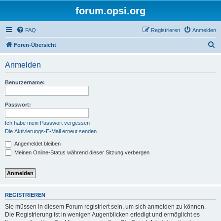
forum.opsi.org
FAQ
Registrieren
Anmelden
S
Foren-Übersicht
u
Anmelden
c
h
Benutzername:
e
Passwort:
Ich habe mein Passwort vergessen
Die Aktivierungs-E-Mail erneut senden
Angemeldet bleiben
Meinen Online-Status während dieser Sitzung verbergen
REGISTRIEREN
Sie müssen in diesem Forum registriert sein, um sich anmelden zu können.
Die Registrierung ist in wenigen Augenblicken erledigt und ermöglicht es