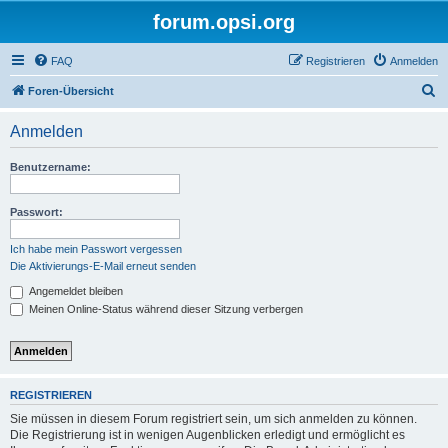
forum.opsi.org
FAQ
Registrieren
Anmelden
S
Foren-Übersicht
u
Anmelden
c
h
Benutzername:
e
Passwort:
Ich habe mein Passwort vergessen
Die Aktivierungs-E-Mail erneut senden
Angemeldet bleiben
Meinen Online-Status während dieser Sitzung verbergen
REGISTRIEREN
Sie müssen in diesem Forum registriert sein, um sich anmelden zu können.
Die Registrierung ist in wenigen Augenblicken erledigt und ermöglicht es