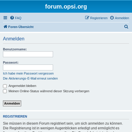
forum.opsi.org
FAQ
Registrieren
Anmelden
S
Foren-Übersicht
u
Anmelden
c
h
Benutzername:
e
Passwort:
Ich habe mein Passwort vergessen
Die Aktivierungs-E-Mail erneut senden
Angemeldet bleiben
Meinen Online-Status während dieser Sitzung verbergen
REGISTRIEREN
Sie müssen in diesem Forum registriert sein, um sich anmelden zu können.
Die Registrierung ist in wenigen Augenblicken erledigt und ermöglicht es