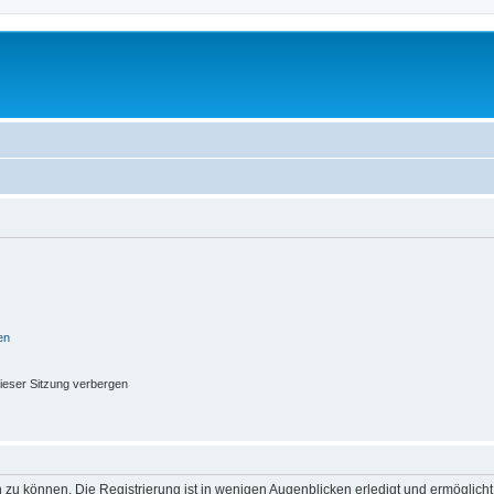
en
ieser Sitzung verbergen
 zu können. Die Registrierung ist in wenigen Augenblicken erledigt und ermöglicht