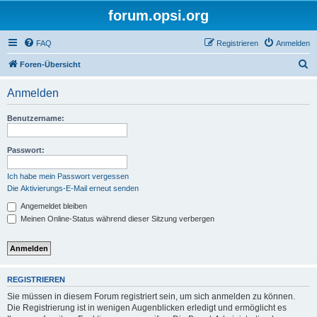
forum.opsi.org
FAQ
Registrieren
Anmelden
S
Foren-Übersicht
u
Anmelden
c
h
Benutzername:
e
Passwort:
Ich habe mein Passwort vergessen
Die Aktivierungs-E-Mail erneut senden
Angemeldet bleiben
Meinen Online-Status während dieser Sitzung verbergen
REGISTRIEREN
Sie müssen in diesem Forum registriert sein, um sich anmelden zu können.
Die Registrierung ist in wenigen Augenblicken erledigt und ermöglicht es