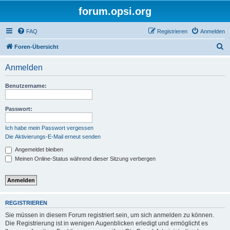
forum.opsi.org
FAQ
Registrieren
Anmelden
S
Foren-Übersicht
u
Anmelden
c
h
Benutzername:
e
Passwort:
Ich habe mein Passwort vergessen
Die Aktivierungs-E-Mail erneut senden
Angemeldet bleiben
Meinen Online-Status während dieser Sitzung verbergen
REGISTRIEREN
Sie müssen in diesem Forum registriert sein, um sich anmelden zu können.
Die Registrierung ist in wenigen Augenblicken erledigt und ermöglicht es