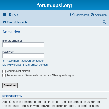
forum.opsi.org
FAQ
Registrieren
Anmelden
S
Foren-Übersicht
u
Anmelden
c
h
Benutzername:
e
Passwort:
Ich habe mein Passwort vergessen
Die Aktivierungs-E-Mail erneut senden
Angemeldet bleiben
Meinen Online-Status während dieser Sitzung verbergen
REGISTRIEREN
Sie müssen in diesem Forum registriert sein, um sich anmelden zu können.
Die Registrierung ist in wenigen Augenblicken erledigt und ermöglicht es