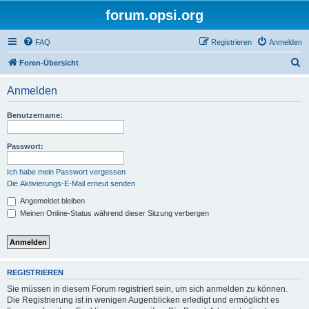
forum.opsi.org
FAQ
Registrieren
Anmelden
S
Foren-Übersicht
u
Anmelden
c
h
Benutzername:
e
Passwort:
Ich habe mein Passwort vergessen
Die Aktivierungs-E-Mail erneut senden
Angemeldet bleiben
Meinen Online-Status während dieser Sitzung verbergen
REGISTRIEREN
Sie müssen in diesem Forum registriert sein, um sich anmelden zu können.
Die Registrierung ist in wenigen Augenblicken erledigt und ermöglicht es