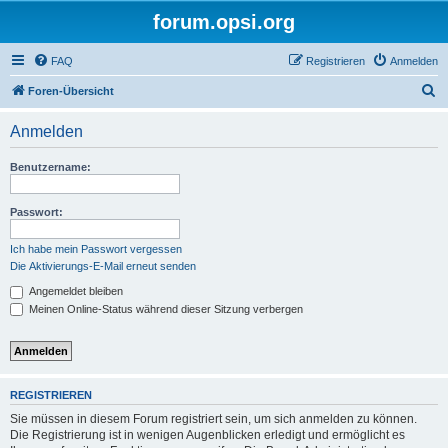
forum.opsi.org
FAQ
Registrieren
Anmelden
S
Foren-Übersicht
u
Anmelden
c
h
Benutzername:
e
Passwort:
Ich habe mein Passwort vergessen
Die Aktivierungs-E-Mail erneut senden
Angemeldet bleiben
Meinen Online-Status während dieser Sitzung verbergen
REGISTRIEREN
Sie müssen in diesem Forum registriert sein, um sich anmelden zu können.
Die Registrierung ist in wenigen Augenblicken erledigt und ermöglicht es