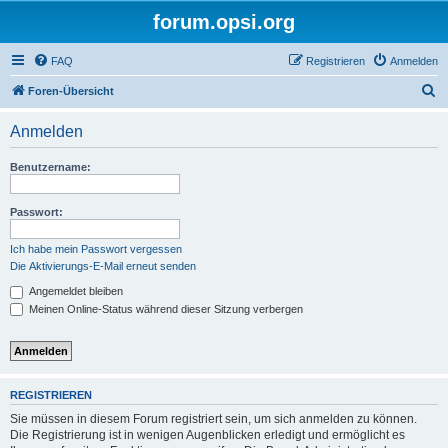
forum.opsi.org
FAQ
Registrieren
Anmelden
S
Foren-Übersicht
u
Anmelden
c
h
Benutzername:
e
Passwort:
Ich habe mein Passwort vergessen
Die Aktivierungs-E-Mail erneut senden
Angemeldet bleiben
Meinen Online-Status während dieser Sitzung verbergen
REGISTRIEREN
Sie müssen in diesem Forum registriert sein, um sich anmelden zu können.
Die Registrierung ist in wenigen Augenblicken erledigt und ermöglicht es