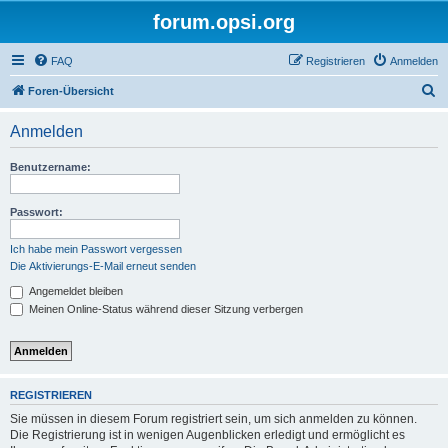
forum.opsi.org
FAQ
Registrieren
Anmelden
S
Foren-Übersicht
u
Anmelden
c
h
Benutzername:
e
Passwort:
Ich habe mein Passwort vergessen
Die Aktivierungs-E-Mail erneut senden
Angemeldet bleiben
Meinen Online-Status während dieser Sitzung verbergen
REGISTRIEREN
Sie müssen in diesem Forum registriert sein, um sich anmelden zu können.
Die Registrierung ist in wenigen Augenblicken erledigt und ermöglicht es