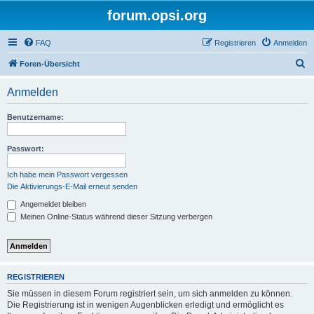
forum.opsi.org
FAQ
Registrieren
Anmelden
S
Foren-Übersicht
u
Anmelden
c
h
Benutzername:
e
Passwort:
Ich habe mein Passwort vergessen
Die Aktivierungs-E-Mail erneut senden
Angemeldet bleiben
Meinen Online-Status während dieser Sitzung verbergen
REGISTRIEREN
Sie müssen in diesem Forum registriert sein, um sich anmelden zu können.
Die Registrierung ist in wenigen Augenblicken erledigt und ermöglicht es