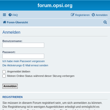
forum.opsi.org
FAQ
Registrieren
Anmelden
S
Foren-Übersicht
u
Anmelden
c
h
Benutzername:
e
Passwort:
Ich habe mein Passwort vergessen
Die Aktivierungs-E-Mail erneut senden
Angemeldet bleiben
Meinen Online-Status während dieser Sitzung verbergen
REGISTRIEREN
Sie müssen in diesem Forum registriert sein, um sich anmelden zu können.
Die Registrierung ist in wenigen Augenblicken erledigt und ermöglicht es