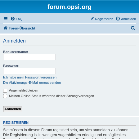
forum.opsi.org
FAQ
Registrieren
Anmelden
S
Foren-Übersicht
u
Anmelden
c
h
Benutzername:
e
Passwort:
Ich habe mein Passwort vergessen
Die Aktivierungs-E-Mail erneut senden
Angemeldet bleiben
Meinen Online-Status während dieser Sitzung verbergen
REGISTRIEREN
Sie müssen in diesem Forum registriert sein, um sich anmelden zu können.
Die Registrierung ist in wenigen Augenblicken erledigt und ermöglicht es