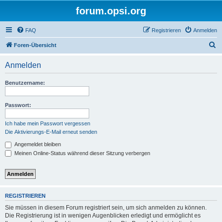
forum.opsi.org
FAQ
Registrieren
Anmelden
S
Foren-Übersicht
u
Anmelden
c
h
Benutzername:
e
Passwort:
Ich habe mein Passwort vergessen
Die Aktivierungs-E-Mail erneut senden
Angemeldet bleiben
Meinen Online-Status während dieser Sitzung verbergen
REGISTRIEREN
Sie müssen in diesem Forum registriert sein, um sich anmelden zu können.
Die Registrierung ist in wenigen Augenblicken erledigt und ermöglicht es