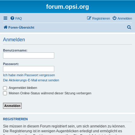
forum.opsi.org
FAQ
Registrieren
Anmelden
S
Foren-Übersicht
u
Anmelden
c
h
Benutzername:
e
Passwort:
Ich habe mein Passwort vergessen
Die Aktivierungs-E-Mail erneut senden
Angemeldet bleiben
Meinen Online-Status während dieser Sitzung verbergen
REGISTRIEREN
Sie müssen in diesem Forum registriert sein, um sich anmelden zu können.
Die Registrierung ist in wenigen Augenblicken erledigt und ermöglicht es