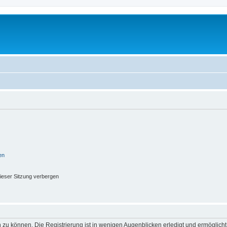
en
ieser Sitzung verbergen
 zu können. Die Registrierung ist in wenigen Augenblicken erledigt und ermöglicht