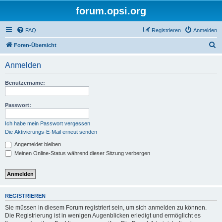
forum.opsi.org
FAQ
Registrieren
Anmelden
S
Foren-Übersicht
u
Anmelden
c
h
Benutzername:
e
Passwort:
Ich habe mein Passwort vergessen
Die Aktivierungs-E-Mail erneut senden
Angemeldet bleiben
Meinen Online-Status während dieser Sitzung verbergen
REGISTRIEREN
Sie müssen in diesem Forum registriert sein, um sich anmelden zu können.
Die Registrierung ist in wenigen Augenblicken erledigt und ermöglicht es