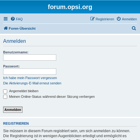
forum.opsi.org
FAQ
Registrieren
Anmelden
S
Foren-Übersicht
u
Anmelden
c
h
Benutzername:
e
Passwort:
Ich habe mein Passwort vergessen
Die Aktivierungs-E-Mail erneut senden
Angemeldet bleiben
Meinen Online-Status während dieser Sitzung verbergen
REGISTRIEREN
Sie müssen in diesem Forum registriert sein, um sich anmelden zu können.
Die Registrierung ist in wenigen Augenblicken erledigt und ermöglicht es