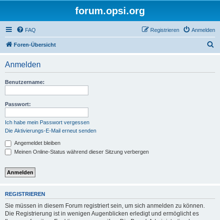
forum.opsi.org
FAQ
Registrieren
Anmelden
S
Foren-Übersicht
u
Anmelden
c
h
Benutzername:
e
Passwort:
Ich habe mein Passwort vergessen
Die Aktivierungs-E-Mail erneut senden
Angemeldet bleiben
Meinen Online-Status während dieser Sitzung verbergen
REGISTRIEREN
Sie müssen in diesem Forum registriert sein, um sich anmelden zu können.
Die Registrierung ist in wenigen Augenblicken erledigt und ermöglicht es