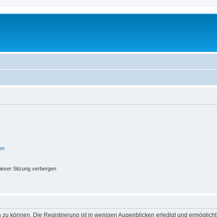
en
ieser Sitzung verbergen
 zu können. Die Registrierung ist in wenigen Augenblicken erledigt und ermöglicht